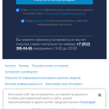
Я даю
согласие
на обработку моих персональных данных
в соответствии с
Политикой конфиденциальности
Я даю
согласие
на получение рекламы, новостей,
информационных рассылок
Вы можете проконсультироваться насчет
покупки самостоятельно по номеру
+7 (812)
385-04-65
ежедневно с 9:00 до 20:00
Контакты
Реклама
Пользовательское соглашение
Соглашение о размещении
Пояснение об информационно-рекламном характере сведений
Политика конфиденциальности
Новостройки Санкт-Петербурга
Новостройки Москвы
Используя сайт, вы соглашаетесь на обработку данных в
Cookies для корректной работы сайта, вашей
персонализации и других целей, предусмотренных
Политикой
По всем вопросам, связанным с актуальностью информации на портале,