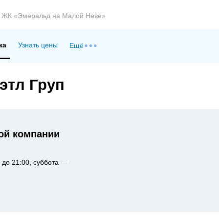
ЖК «Эмеральд на Малой Неве»
ка
Узнать цены
Ещё
этл Груп
ой компании
 до 21:00, суббота —