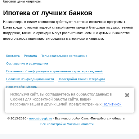
базовой цены квартиры.
Ипотека от лучших банков
На квартиры в жилом комплексе действуют льготные ипотечные программы.
Взять кредит с низкой годовой ставкой может каждый благодаря государственной
поддержке, также на субсидии могут рассчитывать семьи с детьми. В качестве
первого взноса принимаются средства материнского капитала.
Контакты
Реклама
Пользовательское соглашение
Соглашение о размещении
Пояснение об информационно-рекламном характере сведений
Политика конфиденциальности
Новостройки Санкт-Петербурга
Новостройки Москвы
Используя сайт, вы соглашаетесь на обработку данных в
Cookies для корректной работы сайта, вашей
персонализации и других целей, предусмотренных
Политикой
По всем вопросам, связанным с актуальностью информации на портале,
пишите на
content@novostroy-gid.ru
© 2013-2026 -
novostroy-gid.ru
- Все новостройки Санкт-Петербурга и области |
Все новостройки Москвы и области