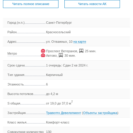
Читать полное описание
Читать новости АК
Город (н.п.)
Санкт-Петербург
Район
Красносельский
Адрес
ул. Отважных, 10
на карте
Проспект Ветеранов
,
25 мин.
Метро
Автово
,
30 мин.
Срок сдачи
1 очередь: Сдан 2 кв 2024 г.
Тип здания
Кирпичный
Этажность
6
Высота потолков
до 4,2 м
2
S общая
от 19,0 до 37,0 м
Застройщик
Травелто Девелопмент
(
Объекты застройщика
)
Класс жилья
Комфорт-класс
Совокупное количество
130