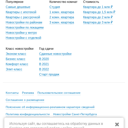
Популярное
Количество комнат
Стоимость
Самые дешевые
Студия
Квартира до 1 млн ₽
Квартиры с ипотекой
1 комн. квартира
Квартира до 1,5 млн ₽
Квартиры с рассрочкой
2 комн. квартира
Квартира до 2 млн ₽
Новостройки по районам
3 комн. квартира
Квартира до 3 млн ₽
Новостройки по локациям
Новостройки у метро
Новостройки с отделкой
Класс новостройки
Год сдачи
Эконом-класс
Сданные новостройки
Бизнес-класс
В 2020
Комфорт-класс
В 2021
Элит-класс
В 2022
Старт продаж
Контакты
Реклама
Пользовательское соглашение
Соглашение о размещении
Пояснение об информационно-рекламном характере сведений
Политика конфиденциальности
Новостройки Санкт-Петербурга
Новостройки Москвы
Используя сайт, вы соглашаетесь на обработку данных в