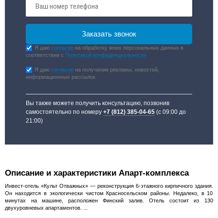
Я даю
согласие
на обработку моих персональных данных в
соответствии с
Политикой конфиденциальности
Я даю
согласие
на получение рекламы, новостей,
информационных рассылок
Вы также можете получить консультацию, позвонив
самостоятельно по номеру
+7 (812) 385-04-65
(с 09:00 до
21:00)
Описание и характеристики Апарт-комплекса
Инвест-отель «Культ Отважных» — реконструкция 6-этажного кирпичного здания.
Он находится в экологически чистом Красносельском районы. Недалеко, в 10
минутах на машине, расположен Финский залив. Отель состоит из 130
двухуровневых апартаментов. ...