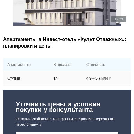
1 / 10
Апартаменты в Инвест-отель «Культ Отважных»:
планировки и цены
Апартаменты
В продаже
Стоимость
Студии
14
4,9
–
5,7
млн ₽
Уточнить цены и условия
покупки у консультанта
Оставьте свой номер телефона и специалист перезвонит
через 1 минуту