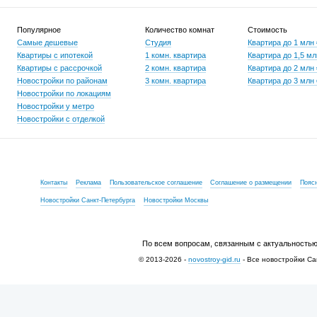
Популярное
Количество комнат
Стоимость
Самые дешевые
Студия
Квартира до 1 млн
Квартиры с ипотекой
1 комн. квартира
Квартира до 1,5 мл
Квартиры с рассрочкой
2 комн. квартира
Квартира до 2 млн
Новостройки по районам
3 комн. квартира
Квартира до 3 млн
Новостройки по локациям
Новостройки у метро
Новостройки с отделкой
Контакты
Реклама
Пользовательское соглашение
Соглашение о размещении
Пояс
Новостройки Санкт-Петербурга
Новостройки Москвы
По всем вопросам, связанным с актуальностью
© 2013-2026 -
novostroy-gid.ru
- Все новостройки Са