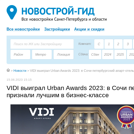
Все новостройки
Застройщики
Акции и скидки
Комнат:
С
1
2
3
Сдача:
Район
Метро
Локация
Сдан
2024
2025
20
Площадь:
Застройщик
Тип дома
>
Новости
>
VIDI выиграл Urban Awards 2023: в Сочи петербургский апарт-отел
15.06.2023 15:15
VIDI выиграл Urban Awards 2023: в Сочи п
признали лучшим в бизнес-классе