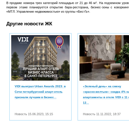
В продаже номера трех категорий площадью от 21 до 46 м². На подземном уров
первом этаже планируется открытие бара-ресторана, бизнес-зоны с коворкин
«МТЛ. Управление недвижимостью» из группы «БестЪ».
Другие новости ЖК
VIDI выиграл Urban Awards 2023: в
«Зеленый день» на смену
Сочи петербургский апарт-отель
«красно-желтым»: скидка 4% н
признали лучшим в бизнес...
апартаменты в отеле VIDI с 11 
12...
Новость
15.06.2023
,
15:15
Новость
11.11.2022
,
18:37