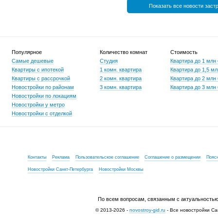
Показать все новости заст
Популярное
Количество комнат
Стоимость
Самые дешевые
Студия
Квартира до 1 млн
Квартиры с ипотекой
1 комн. квартира
Квартира до 1,5 мл
Квартиры с рассрочкой
2 комн. квартира
Квартира до 2 млн
Новостройки по районам
3 комн. квартира
Квартира до 3 млн
Новостройки по локациям
Новостройки у метро
Новостройки с отделкой
Контакты
Реклама
Пользовательское соглашение
Соглашение о размещении
Пояс
Новостройки Санкт-Петербурга
Новостройки Москвы
По всем вопросам, связанным с актуальностью
© 2013-2026 -
novostroy-gid.ru
- Все новостройки Са