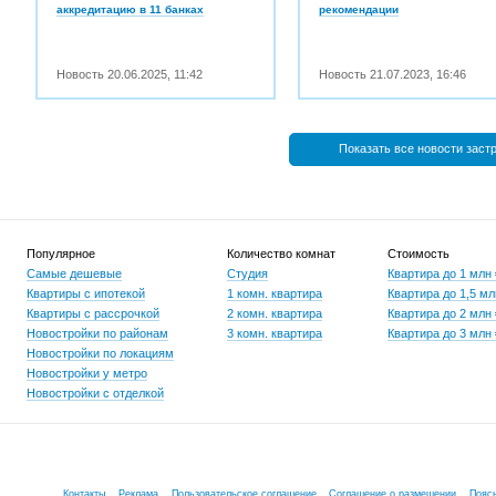
аккредитацию в 11 банках
рекомендации
Новость
20.06.2025
,
11:42
Новость
21.07.2023
,
16:46
Показать все новости заст
Популярное
Количество комнат
Стоимость
Самые дешевые
Студия
Квартира до 1 млн
Квартиры с ипотекой
1 комн. квартира
Квартира до 1,5 мл
Квартиры с рассрочкой
2 комн. квартира
Квартира до 2 млн
Новостройки по районам
3 комн. квартира
Квартира до 3 млн
Новостройки по локациям
Новостройки у метро
Новостройки с отделкой
Контакты
Реклама
Пользовательское соглашение
Соглашение о размещении
Пояс