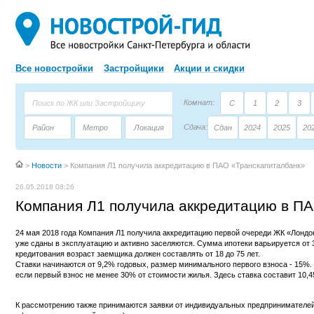
Все новостройки
Застройщики
Акции и скидки
Комнат:
С
1
2
3
Сдача:
Район
Метро
Локация
Сдан
2024
2025
20
Площадь:
Застройщик
Тип дома
>
Новости
>
Компания Л1 получила аккредитацию в ПАО «Транскапиталбанк»
26.05.2018 08:26
Компания Л1 получила аккредитацию в П
24 мая 2018 года Компания Л1 получила аккредитацию первой очереди ЖК «Лондо
уже сданы в эксплуатацию и активно заселяются. Сумма ипотеки варьируется от 
кредитования возраст заемщика должен составлять от 18 до 75 лет.
Ставки начинаются от 9,2% годовых, размер минимального первого взноса - 15%.
если первый взнос не менее 30% от стоимости жилья. Здесь ставка составит 10,
К рассмотрению также принимаются заявки от индивидуальных предпринимателей,