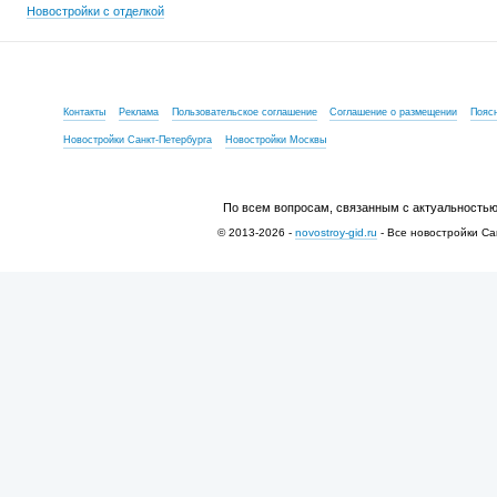
Новостройки с отделкой
Контакты
Реклама
Пользовательское соглашение
Соглашение о размещении
Пояс
Новостройки Санкт-Петербурга
Новостройки Москвы
По всем вопросам, связанным с актуальностью
© 2013-2026 -
novostroy-gid.ru
- Все новостройки Са