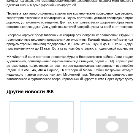
каждом подъезде, система видеонаблюдения, дизайнерская отделка мест общего
сделают жизнь в доме удобной и комфортной.
Первые этажи жилого комплекса занимают коммерческие помещения, где распол
территория озеленена и облагорожена. Здесь построены детская площадка с иг
дорожки, установлено освещение. Для тех, кто привык вести здоровый образ жиз
спортивные площадки. Для удобства жителей застройщиком за свой счет построен
В первом корпусе представлено 720 квартир разнообразных планировок: студии, 1
планировочные решения продуманы и эргономичны. Каждый квадратный метр «раб
предусмотрены ниши под гардеробные. В 1-комнатных - кухни до 11, 6 кв.м. В д
просторные кухни до 13 кв.м. Есть квартиры без отделки, с подготовкой под чисто
ЖК «Девятый вал» построен в поселке Мурино Всеволожского района Ленинградск
«Девяткино», совмещенная с одноименной ж/д станцией, рядом – КАД. Хорошо ра
детские сады, поликлиники, аптеки, торгово-развлекательные центры – все необ
Рядом ТРК «МЕГА», ИКЕА Парнас, ТК «Северный Молл». Район застройки находит
недалеко от парков и курортных зон. Муринский парк, Токсовский заповедник с в
Кавголовское и Курголовское озера, горнолыжный курорт «Охта Парк» будут дост
Другие новости ЖК