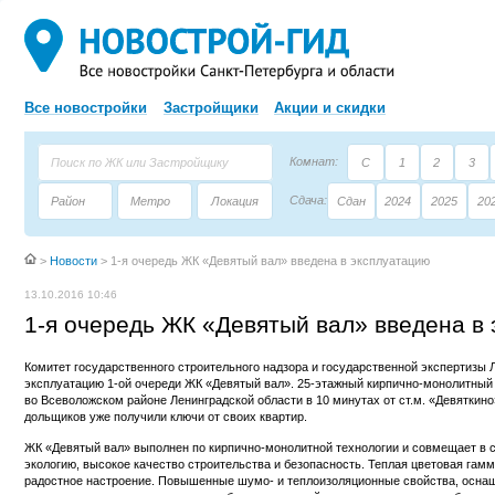
Все новостройки
Застройщики
Акции и скидки
Комнат:
С
1
2
3
Сдача:
Район
Метро
Локация
Сдан
2024
2025
20
Площадь:
Застройщик
Тип дома
>
Новости
>
1-я очередь ЖК «Девятый вал» введена в эксплуатацию
13.10.2016 10:46
1-я очередь ЖК «Девятый вал» введена в
Комитет государственного строительного надзора и государственной экспертизы 
эксплуатацию 1-ой очереди ЖК «Девятый вал». 25-этажный кирпично-монолитный 
во Всеволожском районе Ленинградской области в 10 минутах от ст.м. «Девяткино
дольщиков уже получили ключи от своих квартир.
ЖК «Девятый вал» выполнен по кирпично-монолитной технологии и совмещает в 
экологию, высокое качество строительства и безопасность. Теплая цветовая гам
радостное настроение. Повышенные шумо- и теплоизоляционные свойства, осн