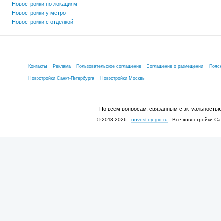
Новостройки по локациям
Новостройки у метро
Новостройки с отделкой
Контакты
Реклама
Пользовательское соглашение
Соглашение о размещении
Пояс
Новостройки Санкт-Петербурга
Новостройки Москвы
По всем вопросам, связанным с актуальностью
© 2013-2026 -
novostroy-gid.ru
- Все новостройки Са