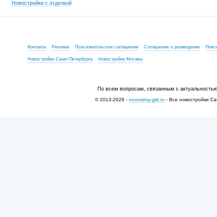
Новостройки с отделкой
Контакты
Реклама
Пользовательское соглашение
Соглашение о размещении
Пояс
Новостройки Санкт-Петербурга
Новостройки Москвы
По всем вопросам, связанным с актуальностью
© 2013-2026 -
novostroy-gid.ru
- Все новостройки Са