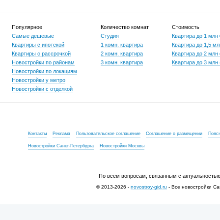
Популярное
Количество комнат
Стоимость
Самые дешевые
Студия
Квартира до 1 млн
Квартиры с ипотекой
1 комн. квартира
Квартира до 1,5 мл
Квартиры с рассрочкой
2 комн. квартира
Квартира до 2 млн
Новостройки по районам
3 комн. квартира
Квартира до 3 млн
Новостройки по локациям
Новостройки у метро
Новостройки с отделкой
Контакты
Реклама
Пользовательское соглашение
Соглашение о размещении
Пояс
Новостройки Санкт-Петербурга
Новостройки Москвы
По всем вопросам, связанным с актуальностью
© 2013-2026 -
novostroy-gid.ru
- Все новостройки Са