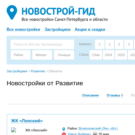
Все новостройки
Застройщики
Акции и скидки
Комнат:
С
1
2
3
Сдача:
Район
Метро
Локация
Сдан
2024
2025
20
Площадь:
Застройщик
Тип дома
Застройщики
>
Развитие
>
Объекты
Новостройки от Развитие
Описание
Отзывы
0
О
ЖК «Ленский»
Район:
Всеволожский (Лен. обл.)
Улица Дыбенко
,
35 мин.