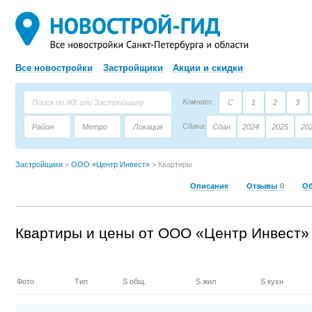
Все новостройки
Застройщики
Акции и скидки
Комнат:
С
1
2
3
Сдача:
Район
Метро
Локация
Сдан
2024
2025
20
Площадь:
Застройщик
Тип дома
Застройщики
>
ООО «Центр Инвест»
>
Квартиры
Описание
Отзывы
0
О
Квартиры и цены от ООО «Центр Инвест»
Фото
Тип
S общ.
S жил
S кухн