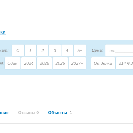
дки
нат:
Цена:
С
1
2
3
4
5+
ча:
Сдан
2024
2025
2026
2027+
Отделка
214 ФЗ
2
щадь:
М
ание
Отзывы
Объекты
0
1