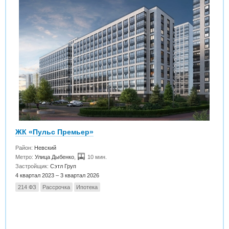
ЖК «Пульс Премьер»
Район:
Невский
Метро:
Улица Дыбенко
,
10 мин.
Застройщик:
Сэтл Груп
4 квартал 2023 – 3 квартал 2026
214 ФЗ
Рассрочка
Ипотека