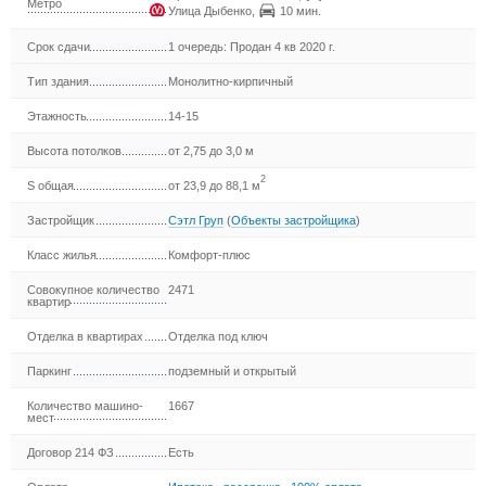
Метро
Улица Дыбенко
,
10 мин.
Срок сдачи
1 очередь: Продан 4 кв 2020 г.
Тип здания
Монолитно-кирпичный
Этажность
14-15
Высота потолков
от 2,75 до 3,0 м
2
S общая
от 23,9 до 88,1 м
Застройщик
Сэтл Груп
(
Объекты застройщика
)
Класс жилья
Комфорт-плюс
Совокупное количество
2471
квартир
Отделка в квартирах
Отделка под ключ
Паркинг
подземный и открытый
Количество машино-
1667
мест
Договор 214 ФЗ
Есть