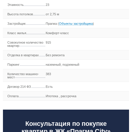
Этажность
23
Высота потолков
от 2,75 м
Застройщик
Прагма
(
Объекты застройщика
)
Класс жилья
Комфорт-класс
Совокупное количество
915
квартир
Отделка в квартирах
Без ремонта
Паркинг
наземный, подземный
Количество машино-
383
мест
Договор 214 ФЗ
Есть
Оплата
Ипотека
,
рассрочка
Консультация по покупке
квартир в ЖК «Прагма City»