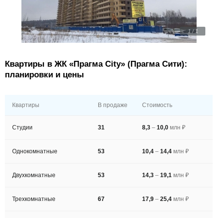
1 / 1
Квартиры в ЖК «Прагма City» (Прагма Сити):
планировки и цены
Квартиры
В продаже
Стоимость
Студии
31
8,3
–
10,0
млн ₽
Однокомнатные
53
10,4
–
14,4
млн ₽
Двухкомнатные
53
14,3
–
19,1
млн ₽
Трехкомнатные
67
17,9
–
25,4
млн ₽