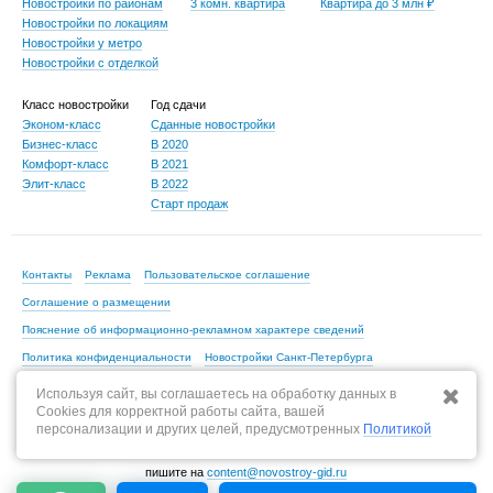
Новостройки по районам
3 комн. квартира
Квартира до 3 млн ₽
Новостройки по локациям
Новостройки у метро
Новостройки с отделкой
Класс новостройки
Год сдачи
Эконом-класс
Сданные новостройки
Бизнес-класс
В 2020
Комфорт-класс
В 2021
Элит-класс
В 2022
Старт продаж
Контакты
Реклама
Пользовательское соглашение
Соглашение о размещении
Пояснение об информационно-рекламном характере сведений
Политика конфиденциальности
Новостройки Санкт-Петербурга
Новостройки Москвы
Используя сайт, вы соглашаетесь на обработку данных в
Cookies для корректной работы сайта, вашей
персонализации и других целей, предусмотренных
Политикой
По всем вопросам, связанным с актуальностью информации на портале,
пишите на
content@novostroy-gid.ru