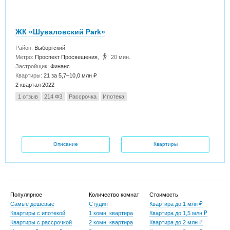
ЖК «Шуваловский Park»
Район:
Выборгский
Метро:
Проспект Просвещения
,
20 мин.
Застройщик:
Финанс
Квартиры:
21 за 5,7–10,0 млн ₽
2 квартал 2022
1 отзыв
214 ФЗ
Рассрочка
Ипотека
Описание
Квартиры
Популярное
Количество комнат
Стоимость
Самые дешевые
Студия
Квартира до 1 млн ₽
Квартиры с ипотекой
1 комн. квартира
Квартира до 1,5 млн ₽
Квартиры с рассрочкой
2 комн. квартира
Квартира до 2 млн ₽