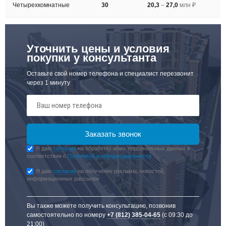
Четырехкомнатные
30
20,3
–
27,0
млн ₽
Уточнить цены и условия
покупки у консультанта
Оставьте свой номер телефона и специалист перезвонит
через 1 минуту
Я даю
согласие
на обработку моих персональных данных в
соответствии с
Политикой конфиденциальности
Я даю
согласие
на получение рекламы, новостей,
информационных рассылок
Вы также можете получить консультацию, позвонив
самостоятельно по номеру
+7 (812) 385-04-65
(с 09:30 до
21:00)