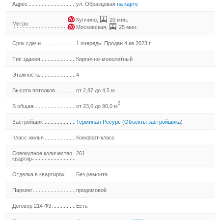
Адрес
ул. Образцовая
на карте
Купчино
,
20 мин.
Метро
Московская
,
25 мин.
Срок сдачи
1 очередь: Продан 4 кв 2023 г.
Тип здания
Кирпично-монолитный
Этажность
4
Высота потолков
от 2,87 до 4,5 м
2
S общая
от 23,0 до 90,0 м
Застройщик
Терминал-Ресурс
(
Объекты застройщика
)
Класс жилья
Комфорт-класс
Совокупное количество
261
квартир
Отделка в квартирах
Без ремонта
Паркинг
придомовой
Договор 214 ФЗ
Есть