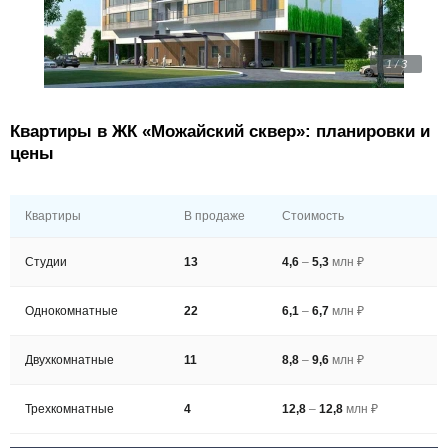
1 / 3
Квартиры в ЖК «Можайский сквер»: планировки и
цены
Квартиры
В продаже
Стоимость
Студии
13
4,6
–
5,3
млн ₽
Однокомнатные
22
6,1
–
6,7
млн ₽
Двухкомнатные
11
8,8
–
9,6
млн ₽
Трехкомнатные
4
12,8
–
12,8
млн ₽