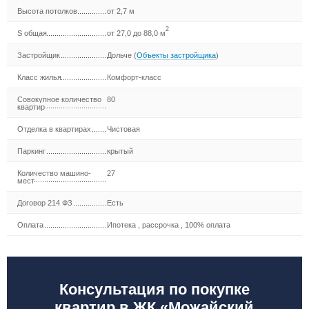
Высота потолков
от 2,7 м
2
S общая
от 27,0 до 88,0 м
Застройщик
Дольче
(
Объекты застройщика
)
Класс жилья
Комфорт-класс
Совокупное количество
80
квартир
Отделка в квартирах
Чистовая
Паркинг
крытый
Количество машино-
27
мест
Договор 214 ФЗ
Есть
Оплата
Ипотека
,
рассрочка
,
100% оплата
Консультация по покупке
квартир в ЖК «Можайский