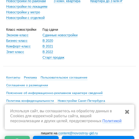
Новостройки по районам
3 комн. квартира
Квартира до 3 млн ₽
Новостройки по локациям
Новостройки у метро
Новостройки с отделкой
Класс новостройки
Год сдачи
Эконом-класс
Сданные новостройки
Бизнес-класс
В 2020
Комфорт-класс
В 2021
Элит-класс
В 2022
Старт продаж
Контакты
Реклама
Пользовательское соглашение
Соглашение о размещении
Пояснение об информационно-рекламном характере сведений
Политика конфиденциальности
Новостройки Санкт-Петербурга
Новостройки Москвы
Используя сайт, вы соглашаетесь на обработку данных в
Cookies для корректной работы сайта, вашей
персонализации и других целей, предусмотренных
Политикой
По всем вопросам, связанным с актуальностью информации на портале,
пишите на
content@novostroy-gid.ru