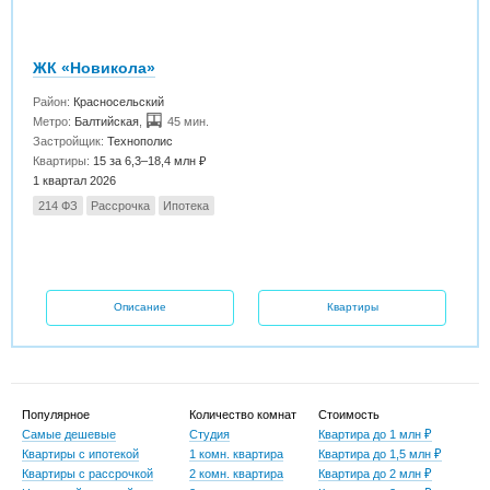
ЖК «Новикола»
Район:
Красносельский
Метро:
Балтийская
,
45 мин.
Застройщик:
Технополис
Квартиры:
15 за 6,3–18,4 млн ₽
1 квартал 2026
214 ФЗ
Рассрочка
Ипотека
Описание
Квартиры
Популярное
Количество комнат
Стоимость
Самые дешевые
Студия
Квартира до 1 млн ₽
Квартиры с ипотекой
1 комн. квартира
Квартира до 1,5 млн ₽
Квартиры с рассрочкой
2 комн. квартира
Квартира до 2 млн ₽