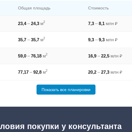
Общая площадь
Стоимость
2
23,4
–
24,3
м
7,3
–
8,1
млн ₽
2
35,7
–
35,7
м
9,3
–
9,3
млн ₽
2
59,0
–
76,18
м
16,9
–
22,5
млн ₽
2
77,17
–
92,8
м
20,2
–
27,3
млн ₽
Показать все планировки
ловия покупки у консультанта