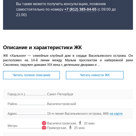
Вы также можете получить консультацию, позвонив
самостоятельно по номеру
+7 (812) 385-04-65
(с 09:00 до
21:00)
Описание и характеристики ЖК
ЖК «Халькон» — семейные клубный дом в сердце Васильевского острова. Он
расположен на 14-й линии между Малым проспектом и набережной реки
Смоленки, окружен домами XIX века с делеными дворами и ...
Читать полное описание
Читать новости ЖК
Город (н.п.)
Санкт-Петербург
Район
Василеостровский
Адрес
15-я линия Васильевского острова, 86Б
на карте
Василеостровская
,
20 мин.
Метро
Приморская
,
25 мин.