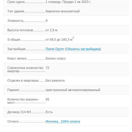
Срок сдачи
1 очередь: Продан 1 кв 2023 г.
Тип здания
Кирпично-монолитный
Этажность
9
Высота потолков
от 2,9 м
2
S общая
от 68,5 до 180,3 м
Застройщик
Патек Групп
(
Объекты застройщика
)
Класс жилья
Бизнес-класс
Совокупное количество
72
квартир
Отделка в квартирах
Без ремонта
Паркинг
пристроенный автоматизированный
Количество машино-
65
мест
Договор 214 ФЗ
Есть
Оплата
Ипотека
,
100% оплата