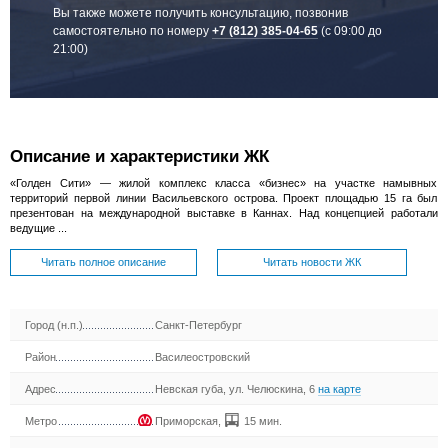
Вы также можете получить консультацию, позвонив
самостоятельно по номеру
+7 (812) 385-04-65
(с 09:00 до
21:00)
Описание и характеристики ЖК
«Голден Сити» — жилой комплекс класса «бизнес» на участке намывных
территорий первой линии Васильевского острова. Проект площадью 15 га был
презентован на международной выставке в Каннах. Над концепцией работали
ведущие ...
Читать полное описание
Читать новости ЖК
Город (н.п.)
Санкт-Петербург
Район
Василеостровский
Адрес
Невская губа, ул. Челюскина, 6
на карте
Метро
Приморская
,
15 мин.