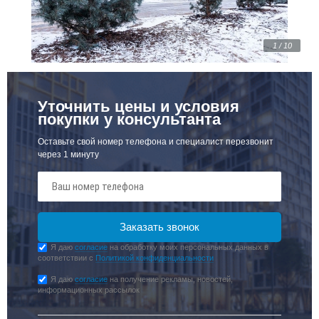
1 / 10
Уточнить цены и условия
покупки у консультанта
Оставьте свой номер телефона и специалист перезвонит
через 1 минуту
Я даю
согласие
на обработку моих персональных данных в
соответствии с
Политикой конфиденциальности
Я даю
согласие
на получение рекламы, новостей,
информационных рассылок