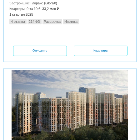
Застройщик:
Глоракс (GloraX)
Квартиры:
9 за 10,6–33,2 млн ₽
1 квартал 2025
4 отзыва
214 ФЗ
Рассрочка
Ипотека
Описание
Квартиры