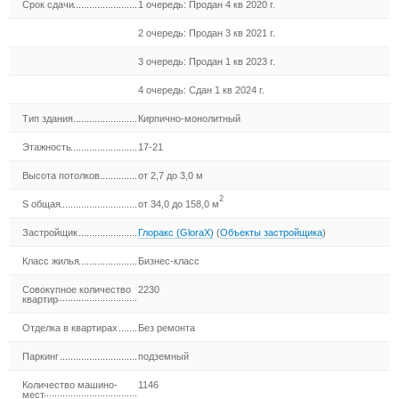
Срок сдачи
1 очередь: Продан 4 кв 2020 г.
2 очередь: Продан 3 кв 2021 г.
3 очередь: Продан 1 кв 2023 г.
4 очередь: Сдан 1 кв 2024 г.
Тип здания
Кирпично-монолитный
Этажность
17-21
Высота потолков
от 2,7 до 3,0 м
2
S общая
от 34,0 до 158,0 м
Застройщик
Глоракс (GloraX)
(
Объекты застройщика
)
Класс жилья
Бизнес-класс
Совокупное количество
2230
квартир
Отделка в квартирах
Без ремонта
Паркинг
подземный
Количество машино-
1146
мест