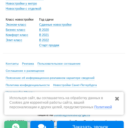
Новостройки у метро
Новостройки с отделкой
Класс новостройки
Год сдачи
Эконом-класс
Сданные новостройки
Бизнес-класс
В 2020
Комфорт-класс
В 2021
Элит-класс
В 2022
Старт продаж
Контакты
Реклама
Пользовательское соглашение
Соглашение о размещении
Пояснение об информационно-рекламном характере сведений
Политика конфиденциальности
Новостройки Санкт-Петербурга
Новостройки Москвы
Используя сайт, вы соглашаетесь на обработку данных в
Cookies для корректной работы сайта, вашей
персонализации и других целей, предусмотренных
Политикой
По всем вопросам, связанным с актуальностью информации на портале,
пишите на
content@novostroy-gid.ru
© 2013-2026 -
novostroy-gid.ru
- Все новостройки Санкт-Петербурга и области |
Заказать звонок
Все новостройки Москвы и области