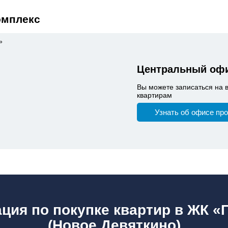
омплекс
Центральный офи
Вы можете записаться на 
квартирам
Узнать об офисе пр
ция по покупке квартир в ЖК «
(Новое Девяткино)