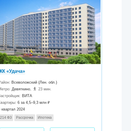
ЖК «Удача»
Район:
Всеволожский (Лен. обл.)
Метро:
Девяткино
,
23 мин.
Застройщик:
ВИТА
Квартиры:
6 за 4,5–9,3 млн ₽
3 квартал 2024
214 ФЗ
Рассрочка
Ипотека