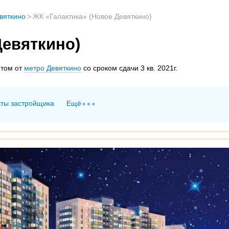
вяткино
>
ЖК «Галактика» (Новое Девяткино)
Девяткино)
ртом от
метро Девяткино
со сроком сдачи 3 кв. 2021г.
кты застройщика
Ещё