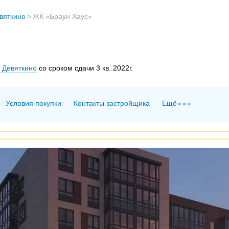
вяткино
>
ЖК «Браун Хаус»
 Девяткино
со сроком сдачи 3 кв. 2022г.
Условия покупки
Контакты застройщика
Ещё