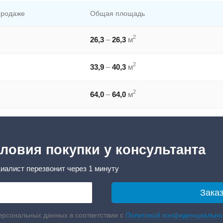
продаже
Общая площадь
2
26,3
–
26,3
м
2
33,9
–
40,3
м
2
64,0
–
64,0
м
ловия покупки у консультанта
иалист перезвонит через 1 минуту
ерсональных данных в соответствии с
Политикой конфиденциально