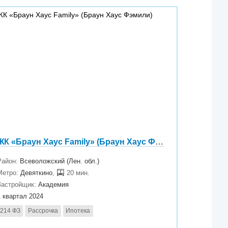
ЖК «Браун Хаус Family» (Браун Хаус Фэмили)
Район:
Всеволожский (Лен. обл.)
Метро:
Девяткино
,
20 мин.
Застройщик:
Академия
1 квартал 2024
214 ФЗ
Рассрочка
Ипотека