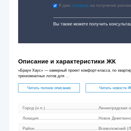
Я даю
согласие
на получение рекла
Вы также можете получить консульта
Описание и характеристики ЖК
«Браун Хаус» — камерный проект комфорт-класса, по квартир
трехкомнатных лотов для ...
Читать полное описание
Читать новости 
Город (н.п.)
Ленинградская о
Локация
Новое Девяткин
Район
Всеволожский (Л