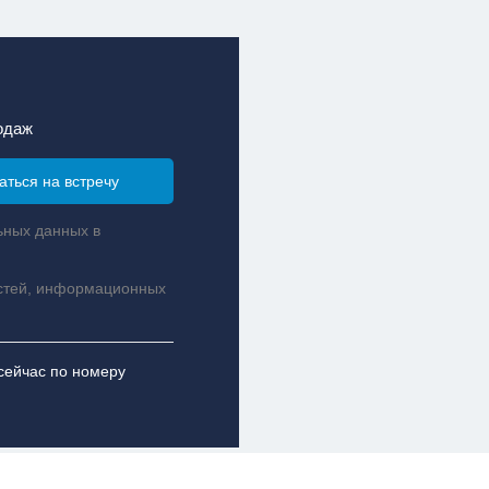
одаж
ьных данных в
стей, информационных
сейчас по номеру