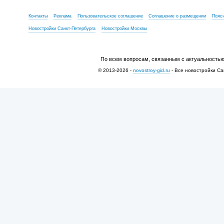
Контакты
Реклама
Пользовательское соглашение
Соглашение о размещении
Пояс
Новостройки Санкт-Петербурга
Новостройки Москвы
По всем вопросам, связанным с актуальностью
© 2013-2026 -
novostroy-gid.ru
- Все новостройки Са