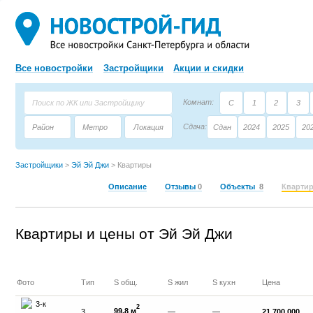
Все новостройки
Застройщики
Акции и скидки
Комнат:
С
1
2
3
Сдача:
Район
Метро
Локация
Сдан
2024
2025
20
Площадь:
Застройщик
Тип дома
Застройщики
>
Эй Эй Джи
>
Квартиры
Описание
Отзывы
0
Объекты
8
Кварти
Квартиры и цены от Эй Эй Джи
Фото
Тип
S общ.
S жил
S кухн
Цена
2
99,8 м
3
—
—
21 700 000