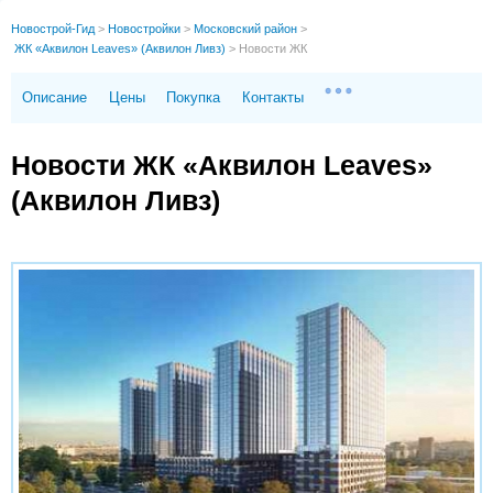
Новострой-Гид
>
Новостройки
>
Московский район
>
ЖК «Аквилон Leaves» (Аквилон Ливз)
>
Новости ЖК
Описание
Цены
Покупка
Контакты
Новости ЖК «Аквилон Leaves»
(Аквилон Ливз)