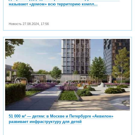
называют «домом» всю территорию компл...
Новость
27.08.2024
,
17:56
51 000 м² — детям: в Москве и Петербурге «Аквилон»
развивает инфраструктуру для детей