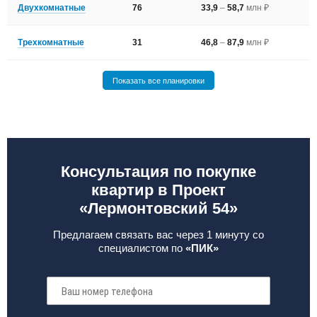
Двухкомнатные
76
33,9
–
58,7
млн ₽
Трехкомнатные
31
46,8
–
87,9
млн ₽
Показать все планировки
Консультация по покупке
квартир в Проект
«Лермонтовский 54»
Предлагаем связать вас через 1 минуту со
специалистом по
«ПИК»