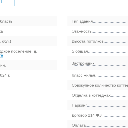
П
бласть
Тип здания
ка
Этажность
 обл.)
Высота потолков
дское поселение, д.
S общая
те
Застройщик
ин.
024 г.
Класс жилья
Совокупное количество котт
Отделка в коттеджах
Паркинг
Договор 214 ФЗ
Оплата