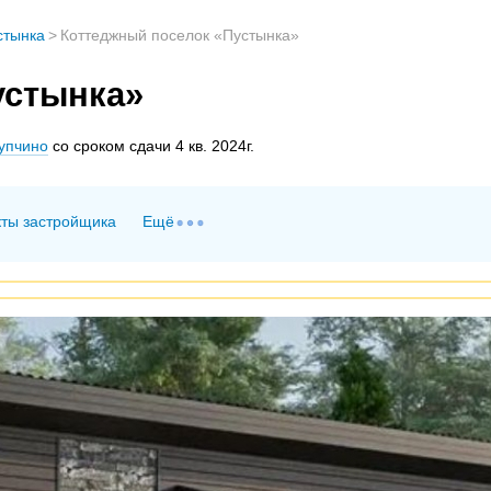
стынка
>
Коттеджный поселок «Пустынка»
устынка»
упчино
со сроком сдачи 4 кв. 2024г.
кты застройщика
Ещё