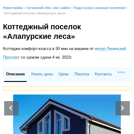
Новостройки
>
Гатчинский (Лен. обл.) район
>
Пудостьское сельское поселение
>
Коттеджный поселок «Алапурские леса»
Коттеджный поселок
«Алапурские леса»
Коттеджи
комфорт-класса в 50 мин на машине от
метро Ленинский
Проспект
со сроком сдачи 4 кв. 2022г.
Описание
Узнать цены
Цены
Покупка
Контакты