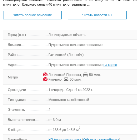
минутах от Красного села и 40 минутах от развязки ...
Читать полное описание
Читать новости КП
Город (н.п.)
Ленинградская область
Локация
Пудостьское сельское поселение
Район
Гатчинский (Лен. обл.)
Адрес
Пудостьское сельское поселение
на карте
Ленинский Проспект
,
50 мин.
Метро
Купчино
,
50 мин.
Срок сдачи
1 очередь: Сдан 4 кв 2022 г.
Тип здания
Монолитно-газобетонный
Этажность
2
Высота потолков
от 3,0 м
2
S общая
от 133,6 до 145,5 м
Застройщик
КП Алапурские леса
(
Объекты застройщика
)