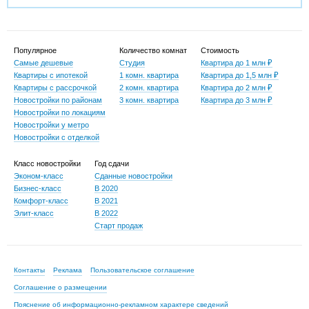
Популярное
Количество комнат
Стоимость
Самые дешевые
Студия
Квартира до 1 млн ₽
Квартиры с ипотекой
1 комн. квартира
Квартира до 1,5 млн ₽
Квартиры с рассрочкой
2 комн. квартира
Квартира до 2 млн ₽
Новостройки по районам
3 комн. квартира
Квартира до 3 млн ₽
Новостройки по локациям
Новостройки у метро
Новостройки с отделкой
Класс новостройки
Год сдачи
Эконом-класс
Сданные новостройки
Бизнес-класс
В 2020
Комфорт-класс
В 2021
Элит-класс
В 2022
Старт продаж
Контакты
Реклама
Пользовательское соглашение
Соглашение о размещении
Пояснение об информационно-рекламном характере сведений