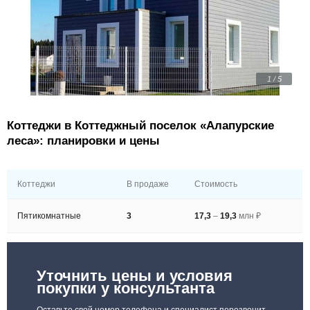
1 / 5
Коттеджи в Коттеджный поселок «Алапурские
леса»: планировки и цены
Коттеджи
В продаже
Стоимость
Пятикомнатные
3
17,3
–
19,3
млн ₽
Уточнить цены и условия
покупки у консультанта
Оставьте свой номер телефона и специалист перезвонит