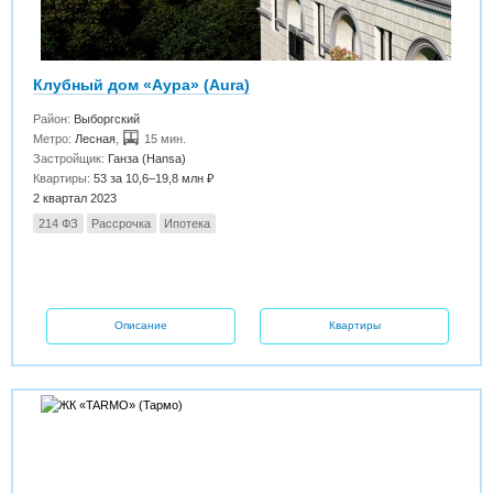
Клубный дом «Аура» (Aura)
Район:
Выборгский
Метро:
Лесная
,
15 мин.
Застройщик:
Ганза (Hansa)
Квартиры:
53 за 10,6–19,8 млн ₽
2 квартал 2023
214 ФЗ
Рассрочка
Ипотека
Описание
Квартиры