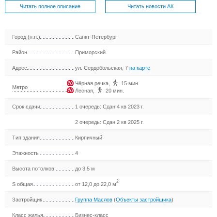
Читать полное описание
Читать новости АК
Город (н.п.)
Санкт-Петербург
Район
Приморский
Адрес
ул. Сердобольская, 7
на карте
Чёрная речка
,
15 мин.
Метро
Лесная
,
20 мин.
Срок сдачи
1 очередь: Сдан 4 кв 2023 г.
2 очередь: Сдан 2 кв 2025 г.
Тип здания
Кирпичный
Этажность
4
Высота потолков
до 3,5 м
2
S общая
от 12,0 до 22,0 м
Застройщик
Группа Маслов
(
Объекты застройщика
)
Класс жилья
Бизнес-класс