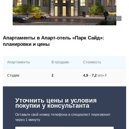
1 / 5
Апартаменты в Апарт-отель «Парк Сайд»:
планировки и цены
Апартаменты
В продаже
Стоимость
Студии
2
4,9
–
7,2
млн ₽
Уточнить цены и условия
покупки у консультанта
Оставьте свой номер телефона и специалист перезвонит
через 1 минуту