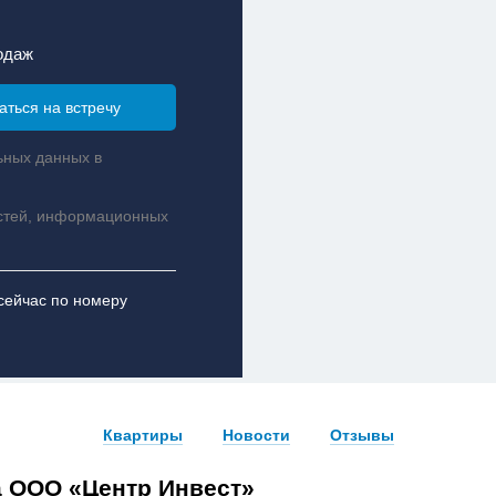
одаж
ьных данных в
стей, информационных
сейчас по номеру
Квартиры
Новости
Отзывы
а ООО «Центр Инвест»