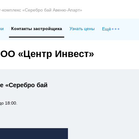
т-комплекс «Серебро бай Авеню-Апарт»
ки
Контакты застройщика
Узнать цены
Ещё
ООО «Центр Инвест»
е «Серебро бай
о 18:00.