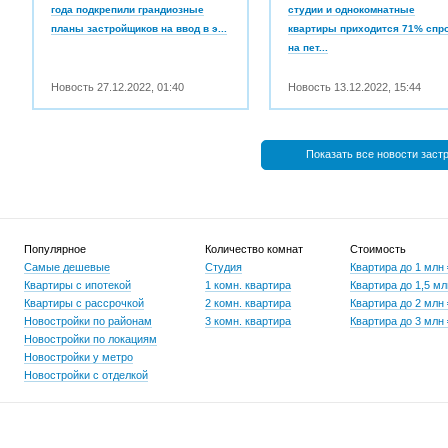
года подкрепили грандиозные
студии и однокомнатные
планы застройщиков на ввод в э...
квартиры приходится 71% спр
на пет...
Новость
27.12.2022
,
01:40
Новость
13.12.2022
,
15:44
Показать все новости заст
Популярное
Количество комнат
Стоимость
Самые дешевые
Студия
Квартира до 1 млн
Квартиры с ипотекой
1 комн. квартира
Квартира до 1,5 мл
Квартиры с рассрочкой
2 комн. квартира
Квартира до 2 млн
Новостройки по районам
3 комн. квартира
Квартира до 3 млн
Новостройки по локациям
Новостройки у метро
Новостройки с отделкой