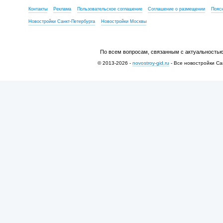
Контакты
Реклама
Пользовательское соглашение
Соглашение о размещении
Пояс
Новостройки Санкт-Петербурга
Новостройки Москвы
По всем вопросам, связанным с актуальностью
© 2013-2026 -
novostroy-gid.ru
- Все новостройки Са