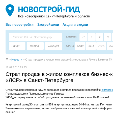
Все новостройки
Застройщики
Акции и скидки
Комнат:
С
1
2
3
Сдача:
Район
Метро
Локация
Сдан
2024
2025
20
Площадь:
Застройщик
Тип дома
>
Новости
>
Страт продаж в жилом комплексе бизнес-класса Riviere Noire от Г
12.09.2018 13:45
Страт продаж в жилом комплексе бизнес-кл
«ЛСР» в Санкт-Петербурге
Строительная компания «ЛСР» сообщает о начале продаж в новостройке
«Riviere 
Петроградского и Приморского р-нов Питера.
ЖК будет представлять собой три здания переменной этажности в 10-11 этажей.
Квартирный фонд ЖК состоит из 559 квартир площадью 34-94 кв. метра. По типа
3-комнатными вариантами, можно выбрать классический или европейский формат 
без нее.