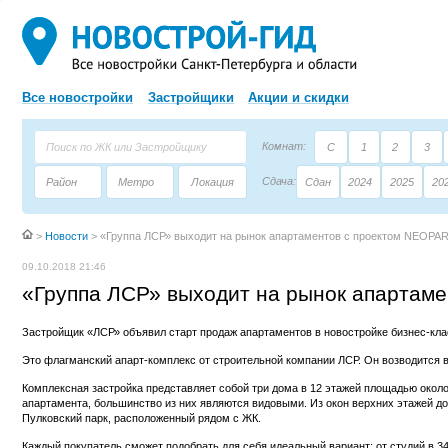
Все новостройки
Застройщики
Акции и скидки
Комнат:
С
1
2
3
Сдача:
Район
Метро
Локация
Сдан
2024
2025
20
Площадь:
Застройщик
Тип дома
>
Новости
>
«Группа ЛСР» выходит на рынок апартаментов с проектом NEOPA
09.10.2018 21:46
«Группа ЛСР» выходит на рынок апартам
Застройщик «ЛСР» объявил старт продаж апартаментов в новостройке бизнес-кл
Это флагманский апарт-комплекс от строительной компании ЛСР. Он возводится 
Комплексная застройка представляет собой три дома в 12 этажей площадью около
апартамента, большинство из них являются видовыми. Из окон верхних этажей д
Пулковский парк, расположенный рядом с ЖК.
Каждый покупатель сможет подобрать для себя идеальный вариант: от студий в 34