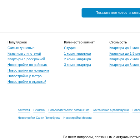
Показать все новости заст
Популярное
Количество комнат
Стоимость
Самые дешевые
Студия
Квартира до 1 млн
Квартиры с ипотекой
1 комн. квартира
Квартира до 1,5 мл
Квартиры с рассрочкой
2 комн. квартира
Квартира до 2 млн
Новостройки по районам
3 комн. квартира
Квартира до 3 млн
Новостройки по локациям
Новостройки у метро
Новостройки с отделкой
Контакты
Реклама
Пользовательское соглашение
Соглашение о размещении
Пояс
Новостройки Санкт-Петербурга
Новостройки Москвы
По всем вопросам, связанным с актуальностью