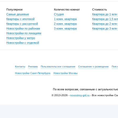
Популярное
Количество комнат
Стоимость
Самые дешевые
Студия
Квартира до 1 млн
Квартиры с ипотекой
1 комн. квартира
Квартира до 1,5 мл
Квартиры с рассрочкой
2 комн. квартира
Квартира до 2 млн
Новостройки по районам
3 комн. квартира
Квартира до 3 млн
Новостройки по локациям
Новостройки у метро
Новостройки с отделкой
Контакты
Реклама
Пользовательское соглашение
Соглашение о размещении
Пояс
Новостройки Санкт-Петербурга
Новостройки Москвы
По всем вопросам, связанным с актуальностью
© 2013-2026 -
novostroy-gid.ru
- Все новостройки Са