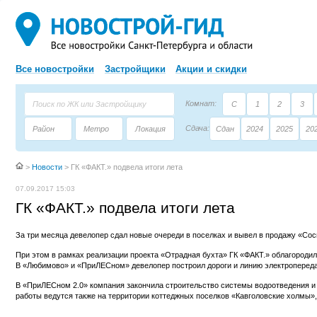
Все новостройки
Застройщики
Акции и скидки
Комнат:
С
1
2
3
Сдача:
Район
Метро
Локация
Сдан
2024
2025
20
Площадь:
Застройщик
Тип дома
>
Новости
>
ГК «ФАКТ.» подвела итоги лета
07.09.2017 15:03
ГК «ФАКТ.» подвела итоги лета
За три месяца девелопер сдал новые очереди в поселках и вывел в продажу «Со
При этом в рамках реализации проекта «Отрадная бухта» ГК «ФАКТ.» облагородил
В «Любимово» и «ПриЛЕСном» девелопер построил дороги и линию электропереда
В «ПриЛЕСном 2.0» компания закончила строительство системы водоотведения и
работы ведутся также на территории коттеджных поселков «Кавголовские холмы»,