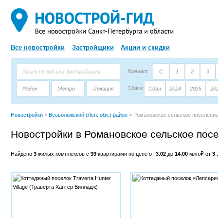
Все новостройки
Застройщики
Акции и скидки
Комнат:
С
1
2
3
Сдача:
Район
Метро
Локация
Сдан
2024
2025
20
Площадь:
Застройщик
Тип дома
Новостройки
>
Всеволожский (Лен. обл.) район
>
Романовское сельское поселени
Новостройки в Романовское сельское пос
Найдено
3
жилых комплексов с
39
квартирами по цене от
3.02
до
14.00
млн.₽ от
3