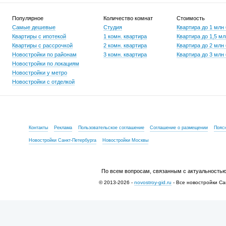
Популярное
Количество комнат
Стоимость
Самые дешевые
Студия
Квартира до 1 млн
Квартиры с ипотекой
1 комн. квартира
Квартира до 1,5 мл
Квартиры с рассрочкой
2 комн. квартира
Квартира до 2 млн
Новостройки по районам
3 комн. квартира
Квартира до 3 млн
Новостройки по локациям
Новостройки у метро
Новостройки с отделкой
Контакты
Реклама
Пользовательское соглашение
Соглашение о размещении
Пояс
Новостройки Санкт-Петербурга
Новостройки Москвы
По всем вопросам, связанным с актуальностью
© 2013-2026 -
novostroy-gid.ru
- Все новостройки Са