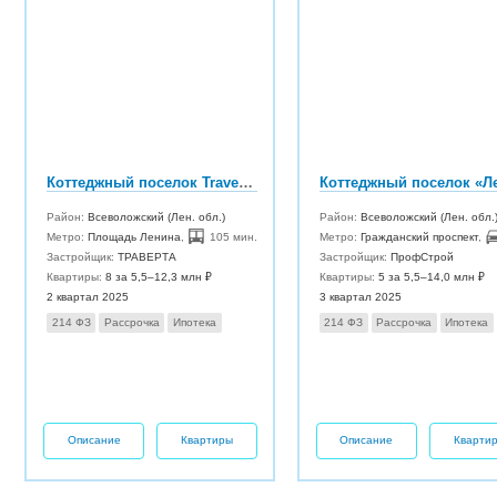
Коттеджный поселок Traverta Hunter Village (Траверта Хантер Вилладж)
Район:
Всеволожский (Лен. обл.)
Район:
Всеволожский (Лен. обл.
Метро:
Площадь Ленина
,
105 мин.
Метро:
Гражданский проспект
,
Застройщик:
ТРАВЕРТА
Застройщик:
ПрофСтрой
Квартиры:
8 за 5,5–12,3 млн ₽
Квартиры:
5 за 5,5–14,0 млн ₽
2 квартал 2025
3 квартал 2025
214 ФЗ
Рассрочка
Ипотека
214 ФЗ
Рассрочка
Ипотека
Описание
Квартиры
Описание
Кварти