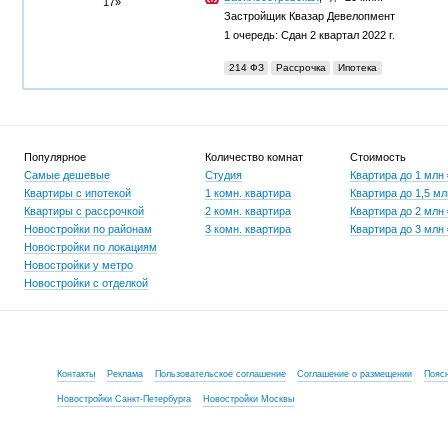
Застройщик
Квазар Девелопмент
1 очередь: Сдан 2 квартал 2022 г.
214 ФЗ
Рассрочка
Ипотека
Популярное
Количество комнат
Стоимость
Самые дешевые
Студия
Квартира до 1 млн
Квартиры с ипотекой
1 комн. квартира
Квартира до 1,5 мл
Квартиры с рассрочкой
2 комн. квартира
Квартира до 2 млн
Новостройки по районам
3 комн. квартира
Квартира до 3 млн
Новостройки по локациям
Новостройки у метро
Новостройки с отделкой
Контакты
Реклама
Пользовательское соглашение
Соглашение о размещении
Пояс
Новостройки Санкт-Петербурга
Новостройки Москвы