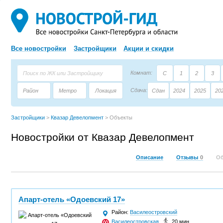
Все новостройки
Застройщики
Акции и скидки
Комнат:
С
1
2
3
Сдача:
Район
Метро
Локация
Сдан
2024
2025
20
Площадь:
Застройщик
Тип дома
Застройщики
>
Квазар Девелопмент
>
Объекты
Новостройки от Квазар Девелопмент
Описание
Отзывы
0
О
Апарт-отель «Одоевский 17»
Район:
Василеостровский
Василеостровская
,
20 мин.