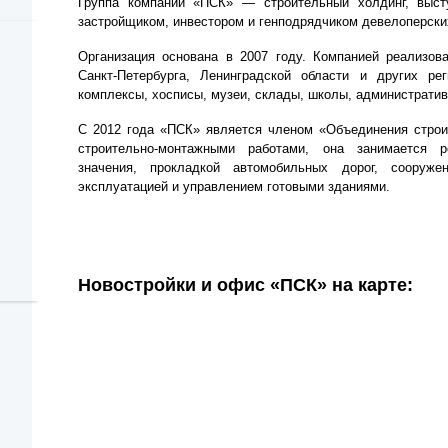
Группа компаний «ПСК» — строительный холдинг, выст
застройщиком, инвестором и генподрядчиком девелоперски
Организация основана в 2007 году. Компанией реализов
Санкт‐Петербурга, Ленинградской области и других р
комплексы, хосписы, музеи, склады, школы, административ
С 2012 года «ПСК» является членом «Объединения строи
строительно-монтажными работами, она занимается р
значения, прокладкой автомобильных дорог, сооруж
эксплуатацией и управлением готовыми зданиями.
Новостройки и офис «ПСК» на карте: