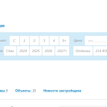
дки
нат:
Цена:
С
1
2
3
4
5+
ча:
Сдан
2024
2025
2026
2027+
Отделка
214 ФЗ
2
щадь:
М
ывы
Объекты
Новости застройщика
0
15