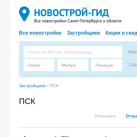
Все новостройки
Застройщики
Акции и ски
Ком
Сда
Район
Метро
Локация
Пло
Застройщик
Тип дома
Застройщики
>
ПСК
ПСК
Описание
Отз