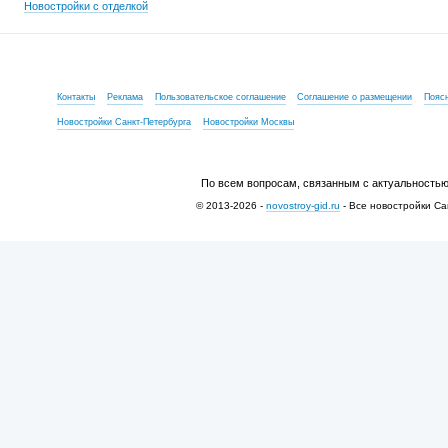
Новостройки с отделкой
Контакты
Реклама
Пользовательское соглашение
Соглашение о размещении
Пояс
Новостройки Санкт-Петербурга
Новостройки Москвы
По всем вопросам, связанным с актуальностью
© 2013-2026 -
novostroy-gid.ru
- Все новостройки Са