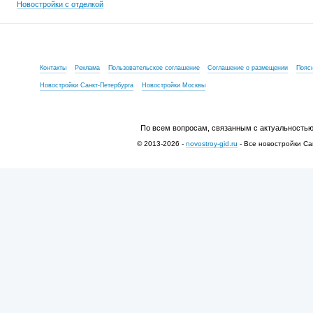
Новостройки с отделкой
Контакты
Реклама
Пользовательское соглашение
Соглашение о размещении
Пояс
Новостройки Санкт-Петербурга
Новостройки Москвы
По всем вопросам, связанным с актуальностью
© 2013-2026 -
novostroy-gid.ru
- Все новостройки Са