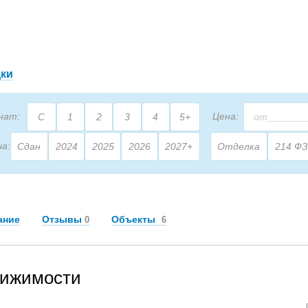
дки
нат:
Цена:
С
1
2
3
4
5+
ча:
Сдан
2024
2025
2026
2027+
Отделка
214 ФЗ
2
щадь:
М
ание
Отзывы
Объекты
0
6
вижимости