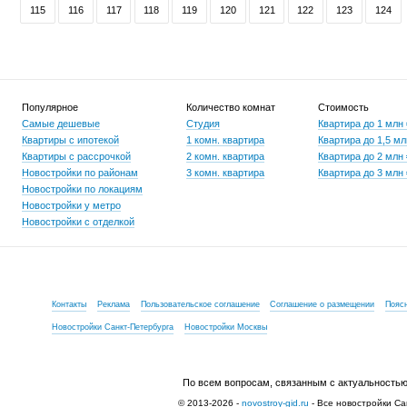
115
116
117
118
119
120
121
122
123
124
Популярное
Количество комнат
Стоимость
Самые дешевые
Студия
Квартира до 1 млн
Квартиры с ипотекой
1 комн. квартира
Квартира до 1,5 мл
Квартиры с рассрочкой
2 комн. квартира
Квартира до 2 млн
Новостройки по районам
3 комн. квартира
Квартира до 3 млн
Новостройки по локациям
Новостройки у метро
Новостройки с отделкой
Контакты
Реклама
Пользовательское соглашение
Соглашение о размещении
Пояс
Новостройки Санкт-Петербурга
Новостройки Москвы
По всем вопросам, связанным с актуальностью
© 2013-2026 -
novostroy-gid.ru
- Все новостройки Са