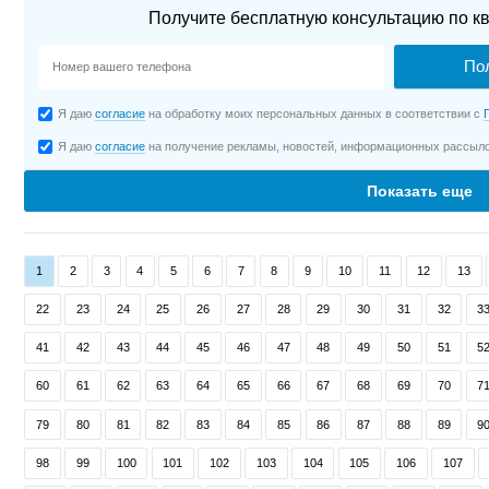
Получите бесплатную консультацию по кв
Я даю
согласие
на обработку моих персональных данных в соответствии с
Я даю
согласие
на получение рекламы, новостей, информационных рассыл
Показать еще
1
2
3
4
5
6
7
8
9
10
11
12
13
22
23
24
25
26
27
28
29
30
31
32
3
41
42
43
44
45
46
47
48
49
50
51
5
60
61
62
63
64
65
66
67
68
69
70
7
79
80
81
82
83
84
85
86
87
88
89
9
98
99
100
101
102
103
104
105
106
107