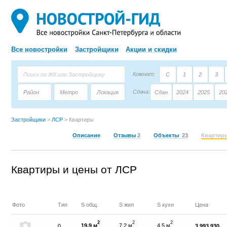
Все новостройки
Застройщики
Акции и скидки
Комнат:
С
1
2
3
Сдача:
Район
Метро
Локация
Сдан
2024
2025
20
Площадь:
Застройщик
Тип дома
Застройщики
>
ЛСР
>
Квартиры
Описание
Отзывы
2
Объекты
23
Квартир
Квартиры и цены от ЛСР
Фото
Тип
S общ.
S жил
S кухн
Цена
2
2
2
19,9 м
7,2 м
4,5 м
0
3 993 930