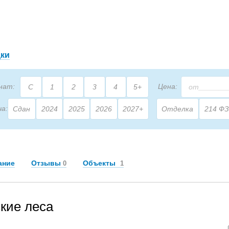
дки
нат:
Цена:
С
1
2
3
4
5+
ча:
Сдан
2024
2025
2026
2027+
Отделка
214 ФЗ
2
щадь:
М
ание
Отзывы
Объекты
0
1
кие леса