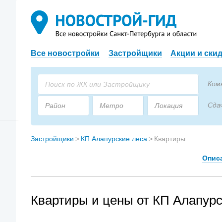
Все новостройки
Застройщики
Акции и ски
Ком
Сда
Район
Метро
Локация
Пло
Застройщик
Тип дома
Застройщики
>
КП Алапурские леса
>
Квартиры
Опис
Квартиры и цены от КП Алапурс