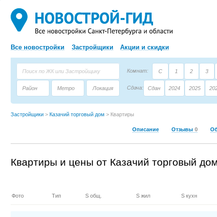
Все новостройки
Застройщики
Акции и скидки
Комнат:
С
1
2
3
Сдача:
Район
Метро
Локация
Сдан
2024
2025
20
Площадь:
Застройщик
Тип дома
Застройщики
>
Казачий торговый дом
>
Квартиры
Описание
Отзывы
0
О
Квартиры и цены от Казачий торговый до
Фото
Тип
S общ.
S жил
S кухн