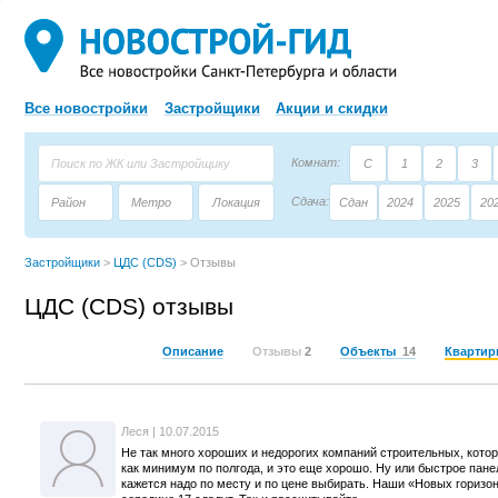
Все новостройки
Застройщики
Акции и скидки
Комнат:
С
1
2
3
Сдача:
Район
Метро
Локация
Сдан
2024
2025
20
Площадь:
Застройщик
Тип дома
Застройщики
>
ЦДС (CDS)
>
Отзывы
ЦДС (CDS) отзывы
Описание
Отзывы
2
Объекты
14
Кварти
Леся
|
10.07.2015
Не так много хороших и недорогих компаний строительных, кото
как минимум по полгода, и это еще хорошо. Ну или быстрое пане
кажется надо по месту и по цене выбирать. Наши «Новых горизон