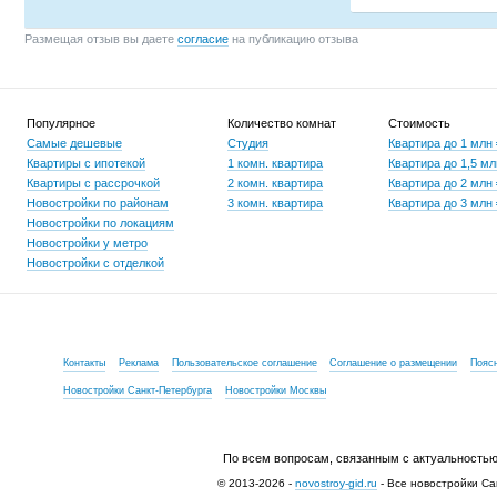
Размещая отзыв вы даете
согласие
на публикацию отзыва
Популярное
Количество комнат
Стоимость
Самые дешевые
Студия
Квартира до 1 млн
Квартиры с ипотекой
1 комн. квартира
Квартира до 1,5 мл
Квартиры с рассрочкой
2 комн. квартира
Квартира до 2 млн
Новостройки по районам
3 комн. квартира
Квартира до 3 млн
Новостройки по локациям
Новостройки у метро
Новостройки с отделкой
Контакты
Реклама
Пользовательское соглашение
Соглашение о размещении
Пояс
Новостройки Санкт-Петербурга
Новостройки Москвы
По всем вопросам, связанным с актуальностью
© 2013-2026 -
novostroy-gid.ru
- Все новостройки Са