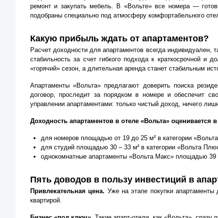
ремонт и закупать мебель. В «Вольте» все номера — готов
подобраны специально под атмосферу комфортабельного оте
Какую прибыль ждать от апартаментов?
Расчет доходности для апартаментов всегда индивидуален, та
стабильность за счет гибкого подхода к краткосрочной и до
«горячий» сезон, а длительная аренда станет стабильным ист
Апартаменты «Вольта» предлагают доверить поиска резид
договор, проследит за порядком в номере и обеспечит св
управлении апартаментами: только чистый доход, ничего лишн
Доходность апартаментов в отеле «Вольта» оценивается в
для номеров площадью от 19 до 25 м² в категории «Вольт
для студий площадью 30 – 33 м² в категории «Вольта Плюс
однокомнатные апартаменты «Вольта Макс» площадью 39 м²
Пять доводов в пользу инвестиций в апа
Привлекательная цена.
Уже на этапе покупки апартаменты 
квартирой.
Бизнес «под ключ».
Такие апарт-отели, как «Вольта», сразу