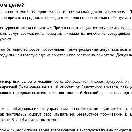
мом деле?
ь апарт-отелей, следовательно, и постоянный доход инвесторам. 
, но при этом предлагают резидентам полноценное отельное обслужива
ют уровню отеля на ниже 4*. При этом есть опции, которые не доступн
список услуг возможность передать питомца на попечение сотрудников
 умоют.
во бытовых вопросов постояльцев. Также резиденты могут пригласить
продукты или готовую еду из собственного ресторана при отеле. Дежурн
?
нспортных узлов в локации со слабо развитой инфраструктурой, он 
бережной Охты менее чем в 10 минутах от Ладожского вокзала, станц
овных городских вокзала, как и центральный Невский проспект находятс
 в обслуживании и управлении апартаментами. Компетентные с
как постояльцы смогут рассчитывать на беззаботное проживание. В 
к это было бы в дорогом отеле.
прибыль, если после ввода апартаментов в эксплуатацию ему придется