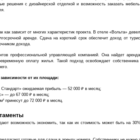
ые решения с дизайнерской отделкой и возможность заказать мебель
ля.
к как зависит от многих характеристик проекта. В отеле «Вольта» деве
лгосрочной аренде. Сдача на короткий срок обеспечит доход от турис
очником дохода.
ентов профессиональной управляющей компанией. Она найдет аренда
оевременную оплату жилья. Такой подход освобождает собственника 
его.
 зависимости от их площади:
а Стандарт» ожидаемая прибыль — 52 000 ₽ в месяц;
» — до 67 000 ₽ в месяц;
 принесут до 72 000 ₽ в месяц.
ртаменты
дают возможность экономить, так как их стоимость может быть на 30
 предлагают готовые для сдачи в аренду номера. Собственнику не нужно