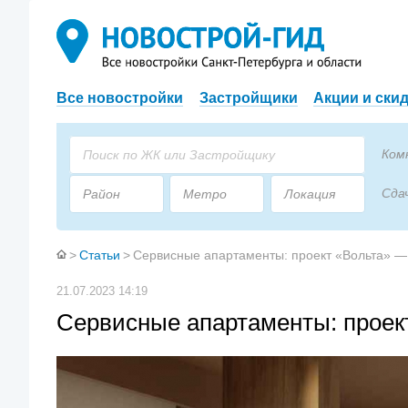
Все новостройки
Застройщики
Акции и ски
Ком
Сда
Район
Метро
Локация
Пло
Застройщик
Тип дома
>
Статьи
>
Сервисные апартаменты: проект «Вольта» — 
21.07.2023 14:19
Сервисные апартаменты: проект