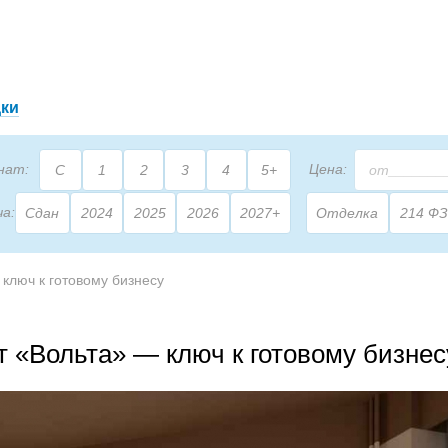
дки
нат:
Цена:
С
1
2
3
4
5+
ча:
Сдан
2024
2025
2026
2027+
Отделка
214 ФЗ
2
щадь:
М
ключ к готовому бизнесу
 «Вольта» — ключ к готовому бизнес