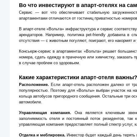
Во что инвестируют в апарт-отелях на са
Сервис — вот что обеспечивает стабильную загруженност
апартаментами отличаются от гостиниц приватностью номеров
В апарт-отеле «Вольта» инфраструктура и сервис соответству
арендаторов. Например, политика pet-friendly добавила в 
отсутствия — с животным погуляют, поиграют, его накормят и
Консьерж-сервис в апартаментах «Вольта» решает большинст
номера, сдать одежду в прачечную или химчистку, заказать 
в случае проблем со здоровьем.
Какие характеристики апарт-отеля важны
Расположение.
Если апарт-отель расположен далеко от тра
популярностью. Поэтому для «Вольты» выбран участок на на
кольца автобусов пригородного сообщения. Остальные три осн
автомобиле.
Управляющая компания.
Она является ключевым звеном
заполняемость отеля и постоянный поток резидентов, так 
управляющая компания предоставляет полный спектр услуг, ка
Отделка и меблировка.
Инвестор будет каждый день терять 