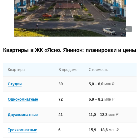
1 / 10
Квартиры в ЖК «Ясно. Янино»: планировки и цены
Квартиры
В продаже
Стоимость
Студии
39
5,0
–
6,0
млн ₽
Однокомнатные
72
6,9
–
8,2
млн ₽
Двухкомнатные
41
11,0
–
12,2
млн ₽
Трехкомнатные
6
15,9
–
18,6
млн ₽