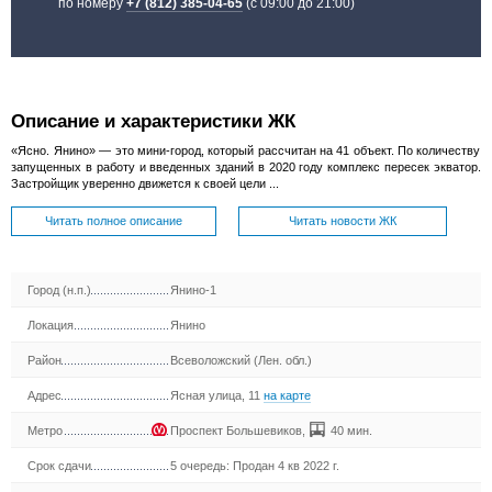
по номеру
+7 (812) 385-04-65
(с 09:00 до 21:00)
Описание и характеристики ЖК
«Ясно. Янино» — это мини-город, который рассчитан на 41 объект. По количеству
запущенных в работу и введенных зданий в 2020 году комплекс пересек экватор.
Застройщик уверенно движется к своей цели ...
Читать полное описание
Читать новости ЖК
Город (н.п.)
Янино-1
Локация
Янино
Район
Всеволожский (Лен. обл.)
Адрес
Ясная улица, 11
на карте
Метро
Проспект Большевиков
,
40 мин.
Срок сдачи
5 очередь: Продан 4 кв 2022 г.