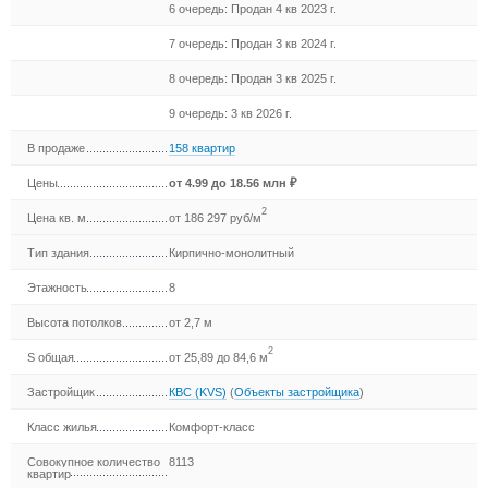
6 очередь: Продан 4 кв 2023 г.
7 очередь: Продан 3 кв 2024 г.
8 очередь: Продан 3 кв 2025 г.
9 очередь: 3 кв 2026 г.
В продаже
158 квартир
Цены
от
4.99
до 18.56 млн ₽
2
Цена кв. м
от 186 297 руб/м
Тип здания
Кирпично-монолитный
Этажность
8
Высота потолков
от 2,7 м
2
S общая
от 25,89 до 84,6 м
Застройщик
КВС (KVS)
(
Объекты застройщика
)
Класс жилья
Комфорт-класс
Совокупное количество
8113
квартир