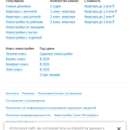
Популярное
Количество комнат
Стоимость
Самые дешевые
Студия
Квартира до 1 млн ₽
Квартиры с ипотекой
1 комн. квартира
Квартира до 1,5 млн ₽
Квартиры с рассрочкой
2 комн. квартира
Квартира до 2 млн ₽
Новостройки по районам
3 комн. квартира
Квартира до 3 млн ₽
Новостройки по локациям
Новостройки у метро
Новостройки с отделкой
Класс новостройки
Год сдачи
Эконом-класс
Сданные новостройки
Бизнес-класс
В 2020
Комфорт-класс
В 2021
Элит-класс
В 2022
Старт продаж
Контакты
Реклама
Пользовательское соглашение
Соглашение о размещении
Пояснение об информационно-рекламном характере сведений
Политика конфиденциальности
Новостройки Санкт-Петербурга
Новостройки Москвы
Используя сайт, вы соглашаетесь на обработку данных в