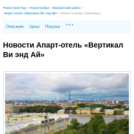
Новострой-Гид
>
Новостройки
>
Выборгский район
>
Апарт-отель «Вертикал Ви энд Ай»
>
Новости апарт-комплекса
Описание
Цены
Покупка
Новости Апарт-отель «Вертикал
Ви энд Ай»