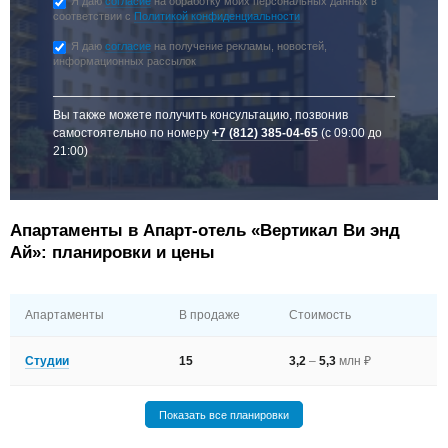
Я даю
согласие
на обработку моих персональных данных в
соответствии с
Политикой конфиденциальности
Я даю
согласие
на получение рекламы, новостей,
информационных рассылок
Вы также можете получить консультацию, позвонив
самостоятельно по номеру
+7 (812) 385-04-65
(с 09:00 до
21:00)
Апартаменты в Апарт-отель «Вертикал Ви энд
Ай»: планировки и цены
Апартаменты
В продаже
Стоимость
Студии
15
3,2
–
5,3
млн ₽
Показать все планировки