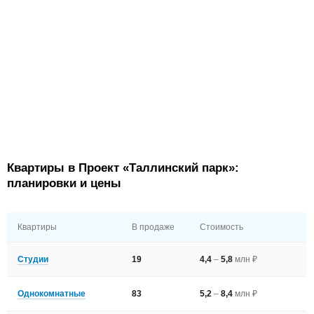
Квартиры в Проект «Таллинский парк»:
планировки и цены
Квартиры
В продаже
Стоимость
Студии
19
4,4
–
5,8
млн ₽
Однокомнатные
83
5,2
–
8,4
млн ₽