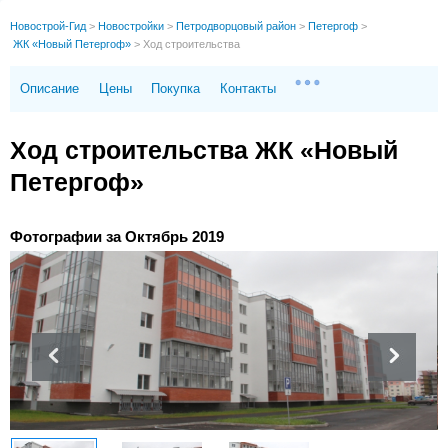
Новострой-Гид
>
Новостройки
>
Петродворцовый район
>
Петергоф
>
ЖК «Новый Петергоф»
>
Ход строительства
Описание
Цены
Покупка
Контакты
Ход строительства ЖК «Новый
Петергоф»
Фотографии за Октябрь 2019