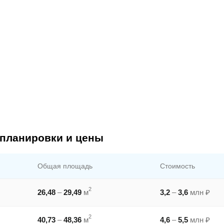
 планировки и цены
Общая площадь
Стоимость
2
26,48
–
29,49
м
3,2
–
3,6
млн ₽
2
40,73
–
48,36
м
4,6
–
5,5
млн ₽