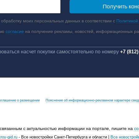
 обработку моих персональных данных в соответствии с
Политикой
аю
согласие
на получение рекламы, новостей, информационных р
оваться насчет покупки самостоятельно по номеру
+7 (812)
оглашение о размещении
Пояснение об информационно-рекламном характере свед
 связанным с актуальностью информации на портале, пишите на
co
roy-gid.ru
- Все новостройки Санкт-Петербурга и области |
Все новострой