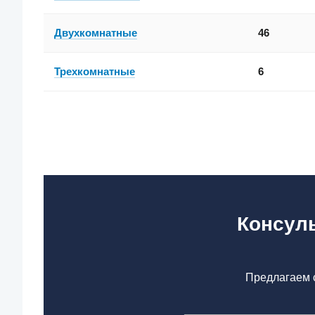
Двухкомнатные
46
Трехкомнатные
6
Консуль
Предлагаем с