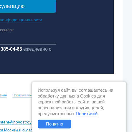
 конфиденциальности
ассылок
 385-04-65
ежедневно с
Используя сайт, вы соглашаетесь на
ений
Политика конфиденциальности
обработку данных в Cookies для
корректной работы сайта, вашей
персонализации и других целей,
предусмотренных
Политикой
ntent@novostroy-gid.ru
Понятно
ки Москвы и области