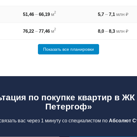
2
51,46
–
66,19
м
5,7
–
7,1
млн ₽
2
76,22
–
77,46
м
8,0
–
8,3
млн ₽
Показать все планировки
тация по покупке квартир в Ж
Петергоф»
вязать вас через 1 минуту со специалистом по
Абсолют С