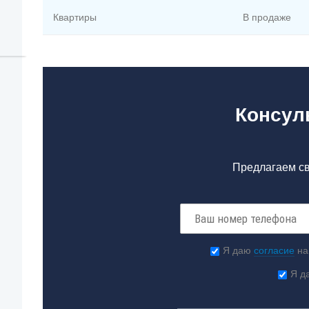
Квартиры
В продаже
Консул
Предлагаем св
Я даю
согласие
на
Я д