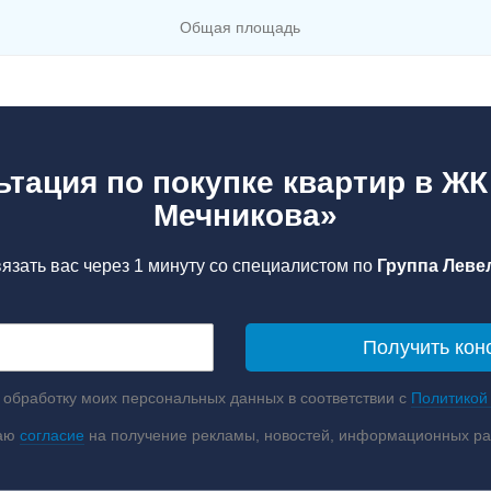
Общая площадь
ьтация по покупке квартир в ЖК
Мечникова»
язать вас через 1 минуту со специалистом по
Группа Левел
 обработку моих персональных данных в соответствии с
Политикой
аю
согласие
на получение рекламы, новостей, информационных р